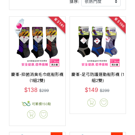
排序:
省＄150
省＄161
慶峯-抑菌消臭毛巾底船形襪
慶峯-足弓防護運動船形襪 (1
(1組2雙)
組2雙)
$138
$149
$299
$299
可累積150點