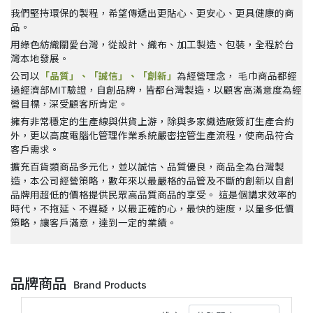
我們堅持環保的製程，希望傳遞出更貼心、更安心、更具健康的商
品。
用綠色紡織關愛台灣，從設計、織布、加工製造、包裝，全程於台
灣本地發展。
公司以
「品質」、「誠信」、「創新」
為經營理念， 毛巾商品都經
過經濟部MIT驗證，自創品牌，皆都台灣製造，以顧客高滿意度為經
營目標，深受顧客所肯定。
擁有非常穩定的生產線與供貨上游，除與多家織造廠簽訂生產合約
外，更以高度電腦化管理作業系統嚴密控管生產流程，使商品符合
客戶需求。
擴充百貨類商品多元化，並以誠信、品質優良，商品全為台灣製
造，本公司經營策略，數年來以最嚴格的品管及不斷的創新以自創
品牌用超低的價格提供民眾高品質商品的享受。 這是個講求效率的
時代，不拖延、不遲疑，以最正確的心，最快的速度，以量多低價
策略，讓客戶滿意，達到一定的業績。
品牌商品
Brand Products