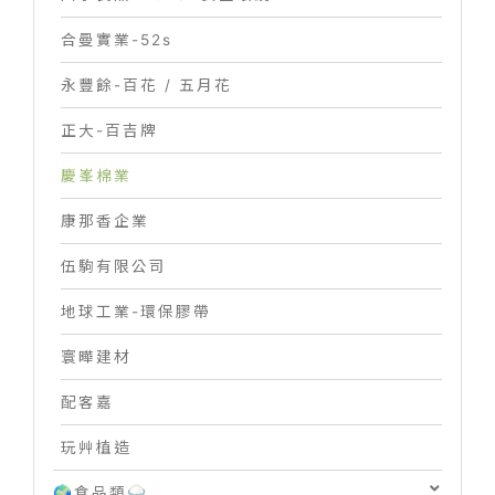
合曼實業-52s
永豐餘-百花 / 五月花
正大-百吉牌
慶峯棉業
康那香企業
伍駒有限公司
地球工業-環保膠帶
寰曄建材
配客嘉
玩艸植造
🌍食品類🍚