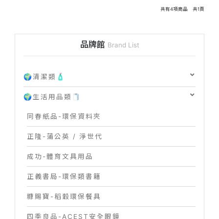
共有
4
項商品 共
1
頁
品牌館
Brand List
🌍清潔類🧴
🌍生活用品類🧻
同春紙品-環保資料夾
正隆-蒲公英 / 淨世代
成功-體育文具用品
正義書局-環保類書籍
糠賜寶-稻穀環保餐具
四季良品-ACEST安全眼鏡