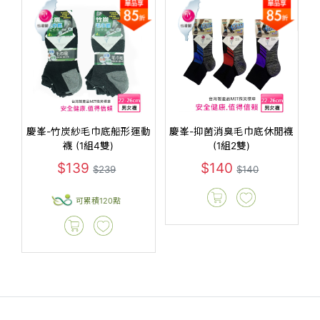
慶峯-竹炭紗毛巾底船形運動
慶峯-抑菌消臭毛巾底休閒襪
襪 (1組4雙)
(1組2雙)
$139
$140
$239
$140
可累積120點