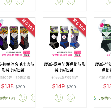
省＄150
省＄161
峯-抑菌消臭毛巾底船
慶峯-足弓防護運動船形
慶峯-竹
形襪 (1組2雙)
襪 (1組2雙)
運動襪
1500元，69元加購
全程台灣監製生產
抗菌消
$138
$149
$1
$299
$299
累積150點
可累積1