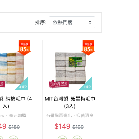
排序:
製-純棉毛巾 (4
MIT台灣製-鉐墨梅毛巾
入)
(3入)
0元，99元加購
石墨烯再進化，抑菌消臭
49
$149
$180
$199