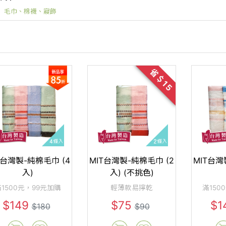
毛巾、棉襪、寢飾
省＄15
T台灣製-純棉毛巾 (4
MIT台灣製-純棉毛巾 (2
MIT台灣
入)
入) (不挑色)
1500元，99元加購
輕薄款易擰乾
滿150
$149
$75
$1
$180
$90