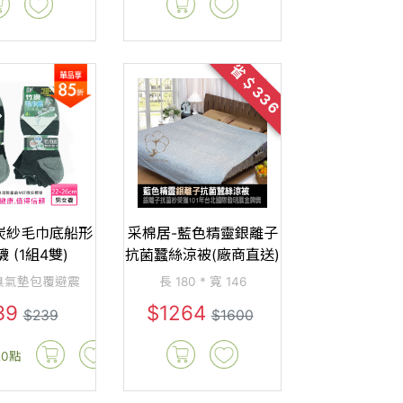
省＄336
炭紗毛巾底船形
采棉居-藍色精靈銀離子
 (1組4雙)
抗菌蠶絲涼被(廠商直送)
臭氣墊包覆避震
長 180 * 寬 146
39
$1264
$239
$1600
20點