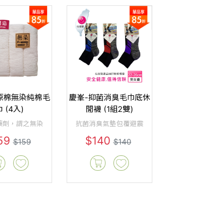
原棉無染純棉毛
慶峯-抑菌消臭毛巾底休
 (4入)
閒襪 (1組2雙)
藥劑，謂之無染
抗菌消臭氣墊包覆避震
59
$140
$159
$140