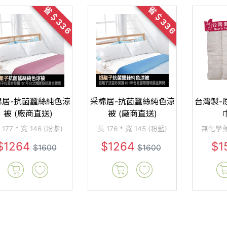
省＄336
省＄336
棉居-抗菌蠶絲純色涼
采棉居-抗菌蠶絲純色涼
台灣製-
被 (廠商直送)
被 (廠商直送)
巾
 177 * 寬 146 (粉紫)
長 176 * 寬 145 (粉藍)
無化學
$1264
$1264
$1
$1600
$1600