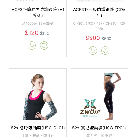
ACEST-簡易型防護眼鏡 (A1
ACEST-一般防護眼鏡 (CI系
系列)
列)
滿1000元,85元加購
CI-30V (IR3) (IR5)、CI-31V (IR3)
(IR5)
$120
$120
$500
$500
52s-會呼吸袖套(HSC-SL01)
52s-實著型動褲(HSC-FP01)
止滑、親膚、彈性佳
壓力褲、塑身褲