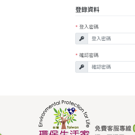
登錄資料
*
登入密碼
*
確認密碼
認證流程
隱私權政策
您的手機號碼為
本網站絕對尊重各位使用者
瞭解本網站蒐集、應用及