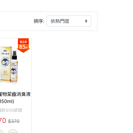
排序:
寵物潔齒消臭液
150ml)
溫和SGS認證
70
$370