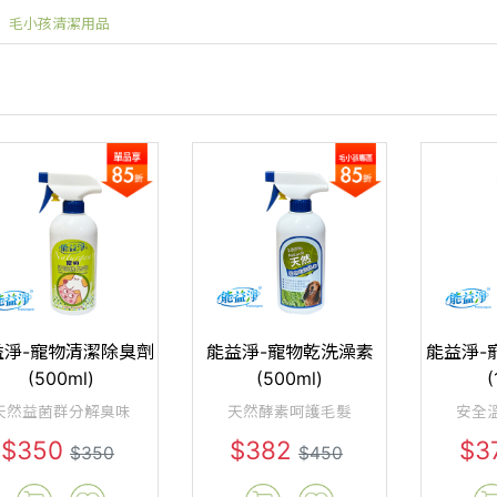
毛小孩清潔用品
益淨-寵物清潔除臭劑
能益淨-寵物乾洗澡素
能益淨-
(500ml)
(500ml)
(
天然益菌群分解臭味
天然酵素呵護毛髮
安全
$350
$382
$3
$350
$450