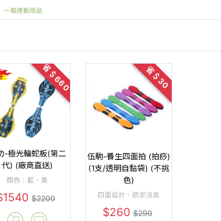
一般運動用品
省＄660
省＄30
功-極光輪蛇板(第二
伍駒-養生四面拍 (拍痧)
代) (廠商直送)
(1支/透明自黏袋) (不挑
色)
顏色：藍、黃
$1540
四面設計、疏淤活氣
$2200
$260
$290