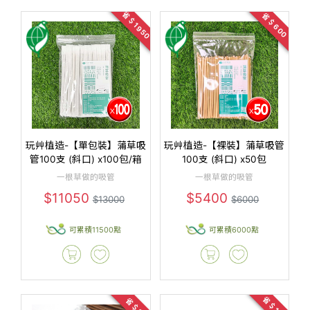
省＄1950
省＄600
玩艸植造-【單包裝】蒲草吸
玩艸植造-【裸裝】蒲草吸管
管100支 (斜口) x100包/箱
100支 (斜口) x50包
一根草做的吸管
一根草做的吸管
$11050
$5400
$13000
$6000
可累積11500點
可累積6000點
省＄105
省＄20