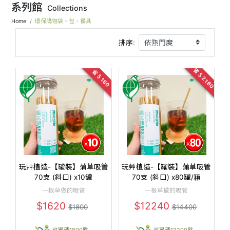
系列館
Collections
Home
環保購物袋、包、餐具
排序:
省＄2160
省＄180
玩艸植造-【罐裝】蒲草吸管
玩艸植造-【罐裝】蒲草吸管
70支 (斜口) x10罐
70支 (斜口) x80罐/箱
一根草做的吸管
一根草做的吸管
$1620
$12240
$1800
$14400
可累積1800點
可累積12200點