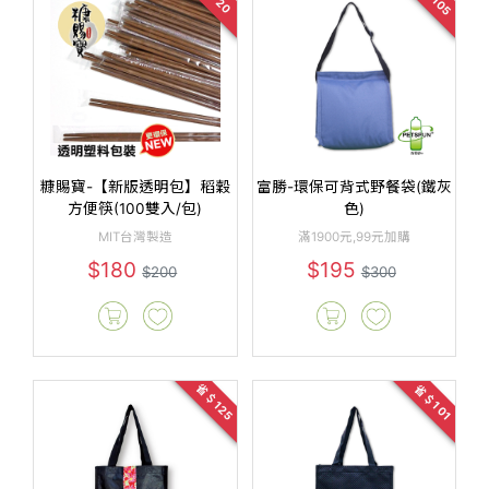
糠賜寶-【新版透明包】稻穀
富勝-環保可背式野餐袋(鐵灰
方便筷(100雙入/包)
色)
MIT台灣製造
滿1900元,99元加購
$180
$195
$200
$300
省＄125
省＄101