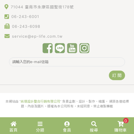
71044 臺南市永康區國聖街178號
06-243-6001
06-243-6098
service@ep-life.com.tw
訂 閱
本網站由 “
尚璟設計整合行銷有限公司
” 負責企劃、設計、製作、維護， 網頁各連結標
題、內容及圖片，版權為本公司所有，未經同意，禁止複製轉載
0
首頁
分類
會員
搜尋
購物車