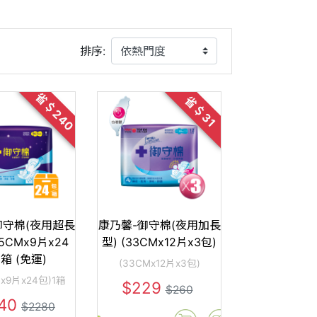
排序:
省＄240
省＄31
御守棉(夜用超長
康乃馨-御守棉(夜用加長
.5CMx9片x24
型) (33CMx12片x3包)
1箱 (免運)
(33CMx12片x3包)
Mx9片x24包)1箱
$229
$260
40
$2280