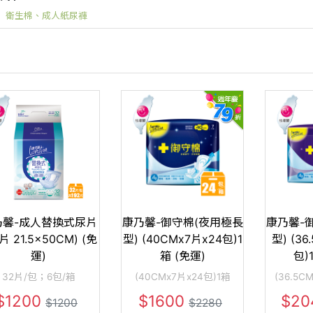
衛生棉、成人紙尿褲
乃馨-成人替換式尿片
康乃馨-御守棉(夜用極長
康乃馨-
片 21.5×50CM) (免
型) (40CMx7片x24包)1
型) (36
運)
箱 (免運)
包)
32片/包；6包/箱
(40CMx7片x24包)1箱
(36.5C
$1200
$1600
$20
$1200
$2280