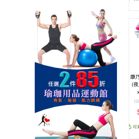
康
(夜
(
可