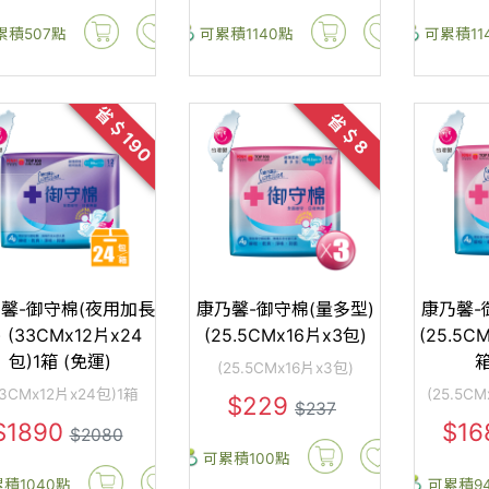
累積507點
可累積1140點
可累積11
省＄190
省＄8
馨-御守棉(夜用加長
康乃馨-御守棉(量多型)
康乃馨-
 (33CMx12片x24
(25.5CMx16片x3包)
(25.5C
包)1箱 (免運)
箱
(25.5CMx16片x3包)
33CMx12片x24包)1箱
(25.5C
$229
$237
$1890
$16
$2080
可累積100點
積1040點
可累積9