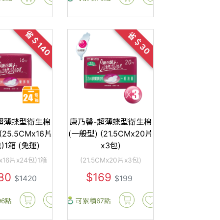
省＄140
省＄30
超薄蝶型衛生棉
康乃馨-超薄蝶型衛生棉
(25.5CMx16片
(一般型) (21.5CMx20片
)1箱 (免運)
x3包)
Mx16片x24包)1箱
(21.5CMx20片x3包)
280
$169
$1420
$199
96點
可累積67點