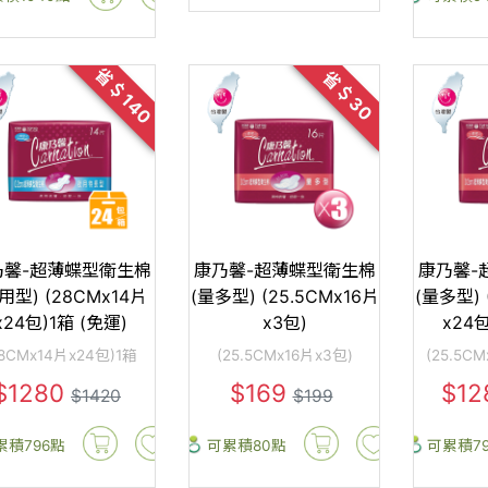
省＄140
省＄30
乃馨-超薄蝶型衛生棉
康乃馨-超薄蝶型衛生棉
康乃馨-
用型) (28CMx14片
(量多型) (25.5CMx16片
(量多型) 
x24包)1箱 (免運)
x3包)
x24包
28CMx14片x24包)1箱
(25.5CMx16片x3包)
(25.5C
$1280
$169
$1
$1420
$199
累積796點
可累積80點
可累積7