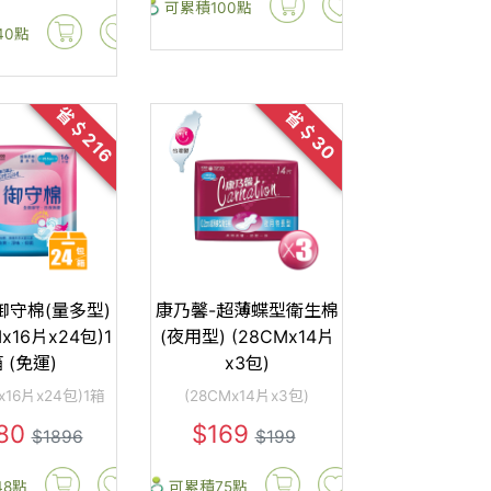
可累積100點
40點
省＄216
省＄30
御守棉(量多型)
康乃馨-超薄蝶型衛生棉
Mx16片x24包)1
(夜用型) (28CMx14片
 (免運)
x3包)
Mx16片x24包)1箱
(28CMx14片x3包)
80
$169
$1896
$199
48點
可累積75點