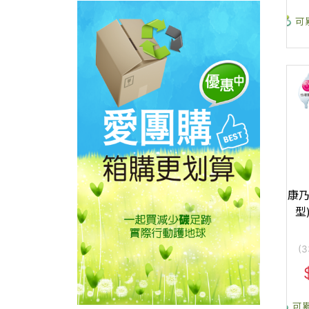
可
康乃
型)
(
可累