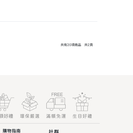
共有
20
項商品 共
2
頁
購物指南
社群