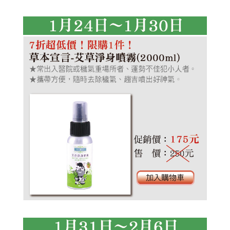
艾草洗髮露
植淨力