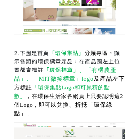
2.下圖是首頁
「環保集點」
分類專區，
顯
示各類的環保標章產品，在
產品圖左上位
置都會標註
「環保標章
」、「有機農產
品」、「MIT微笑標章」logo
及產品左下
方
標註
「環保集點Logo和可累積的點
數」
，在環保生活家各網頁上只要認明這2
兌換、折抵
「環保綠
個Logo，即可以
點」。