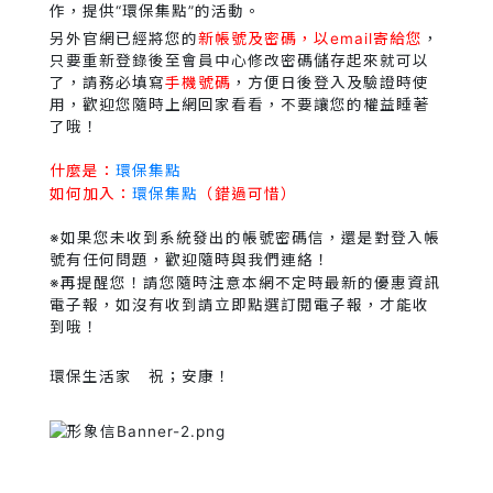
作，提供“環保集點”的活動。
另外官網已經將您的
新帳號及密碼，以email寄給您
，
只要重新登錄後至會員中心修改密碼儲存起來就可以
了，請務必填寫
手機號碼
，方便日後登入及驗證時使
用，歡迎您隨時上網回家看看，不要讓您的權益睡著
了哦！
什麼是：
環保集點
如何加入：
環保集點
（錯過可惜）
※如果您未收到系統發出的帳號密碼信，還是對登入帳
號有任何問題，歡迎隨時與我們連絡！
※再提醒您！請您隨時注意本網不定時最新的優惠資訊
電子報，如沒有收到請立即點選訂閱電子報，才能收
到哦！
環保生活家 祝；安康！