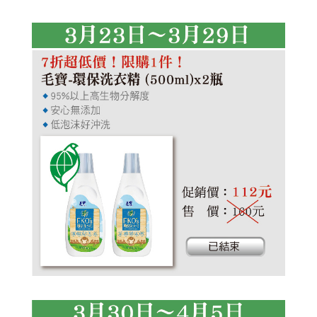
艾草洗髮露
植淨力