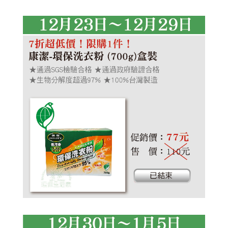
艾草洗髮露
植淨力