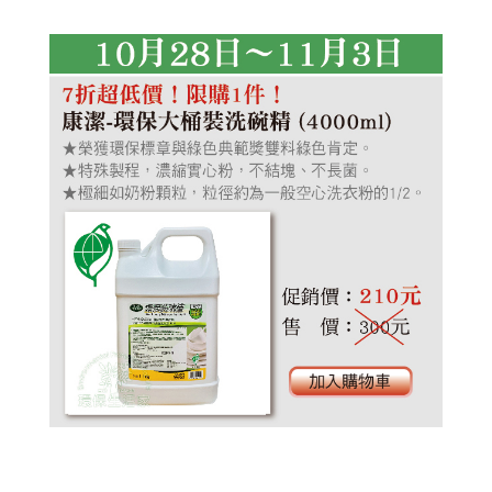
艾草洗髮露
植淨力
植淨力