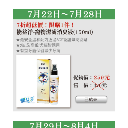
艾草洗髮露
植淨力