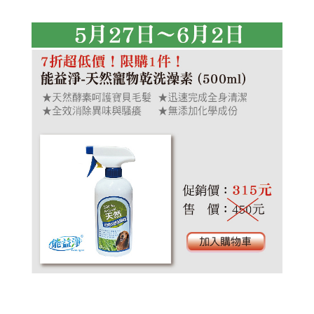
艾草洗髮露
植淨力
植淨力