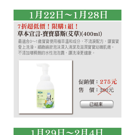
艾草洗髮露
植淨力