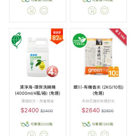
省＄160
清淨海-環保洗碗精
銀川-有機香米 (2KG/10包)
(4000ml/4瓶/箱) (免運)
(免運)
濃縮配方，用量精省
來自花蓮的有機好米
$2400
$2640
$2400
$2800
可累積3200點
可累積1395點