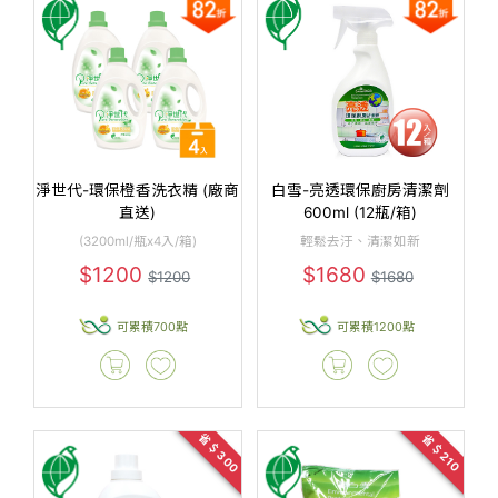
淨世代-環保橙香洗衣精 (廠商
白雪-亮透環保廚房清潔劑
直送)
600ml (12瓶/箱)
(3200ml/瓶x4入/箱)
輕鬆去汙、清潔如新
$1200
$1680
$1200
$1680
可累積700點
可累積1200點
省＄300
省＄210