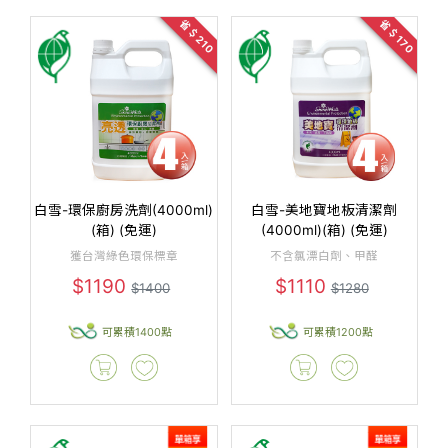
省＄210
省＄170
白雪-環保廚房洗劑(4000ml)
白雪-美地寶地板清潔劑
(箱) (免運)
(4000ml)(箱) (免運)
獲台灣綠色環保標章
不含氯漂白劑、甲醛
$1190
$1110
$1400
$1280
可累積1400點
可累積1200點