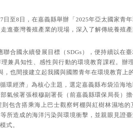
月7日至8日，在嘉義縣舉辦「2025年亞太國家青
同走進臺灣養殖產業的現場，深入了解傳統養殖
呼應聯合國永續發展目標（SDGs），便持續以在
辦理兼具知性、感性與行動的環境教育課程。辦理
年參與，也間接建立起我國與國際青年在環境教育上
與循環經濟」為核心主題，選定嘉義縣布袋沿海地
境部氣候署張根穆副署長（前嘉義縣環保局長）擔
程則包含搭乘海上巴士觀察蚵棚與紅樹林濕地的
網等所造成的海洋污染與環境衝擊，並親眼見證臺
模式。