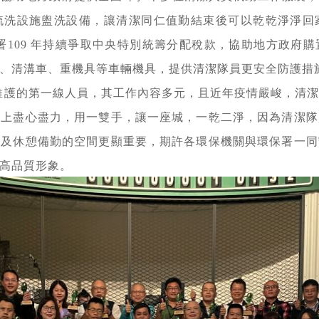
梳洗設施盥洗設備，讓清潔同仁值勤結束後可以乾乾淨淨回
署109 年持續爭取中央特別統籌分配稅款，協助地方政府
、清溝車、重機具等車輛機具，提供清潔隊員更安全防護措
維護的第一線人員，其工作內容多元，且近年疫情嚴峻，清
位上盡心盡力，用一雙手，讓一座城，一乾二淨，因為清潔隊
境及休憩備勤的空間更顯重要，期許各環保機關與環保署一同
高品質形象。