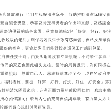
大飯店隆重舉行「111年模範清潔隊長、協助推動清潔隊職安
敬親自頒發獎座，恭喜及肯定得獎者的付出和貢獻，及感謝全
造舒適優質的綠色家園，落實蔡總統5好「好穿、好行、好
是收垃圾的老兵」環保署署長張子敬有感而發，自己投身環
最好的福利，更協助隊員們能對投身環保工作感到尊嚴。
政府擔任技士時，由於酒駕還沒有立法規範，不時發生參與
，他們的家庭也因此頓失支柱。當時的局長反思，為何同樣在
始重視照顧、尊重自己人。思維持續進步至今，現在的政府更
」福利措施，要從「好穿、好行、好洗、好住、好安全」落
高雄的清潔隊員來信，充滿正面力量的鼓勵同仁們，應該主
更掛心如何讓同仁發自內心的充滿自信與尊嚴，有力量大方面
幹部們費心規劃與照顧隊員。