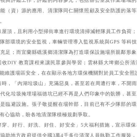
檢視與評鑑工作，評鑑的內容多元，包括辦公室及作業場域的
生能（資）源的應用、清潔隊同仁關懷照顧及安全防護的落等
。
綠屋頂，且利用小型掃街車進行環境清掃減輕隊員工作負荷
隊部環境的安全監視，車輛管理導入監視系統與GPS 等科
照充足；而宜蘭縣礁溪鄉清潔隊為打造環保設施場所親鄰形象
源回收DIY 教育課程來讓民眾參與學習；雲林縣大埤鄉公所
能維護場區安全，在在顯示各地方環保機關對於員工安全照
務時，「內湖垃圾山」充滿惡臭，甚至若在周遭行車，不開
現代化垃圾掩埋場福德坑已經不再是人們印象中的骯髒，甚至
再是臨避設施。張子敬提醒在場幹部，目前已有不少隊部的環
有心協助，盼各地清潔隊積極規劃爭取。
「好穿、好行、好洗、好住、好安全」5大福利措施，宣示環
協助地方政府提供全國3萬4千多位清潔人員執勤工作服裝