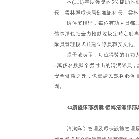
本(111)年度獲獎的5位協
長、雲林縣環保局鄧雅謓科長、雲林
環保署指出，每位有功人員都
體事蹟包括全力推動垃圾定時定點
隊員管理模式並建立隊員職安文化、
張子敬表示，每位得獎的有功
3萬多名默默辛勞付出的清潔隊員
安全健康之外，也籲請民眾務必落
園。
34
績優隊部獲獎
翻轉清潔隊部
清潔隊部管理及環保設施管理