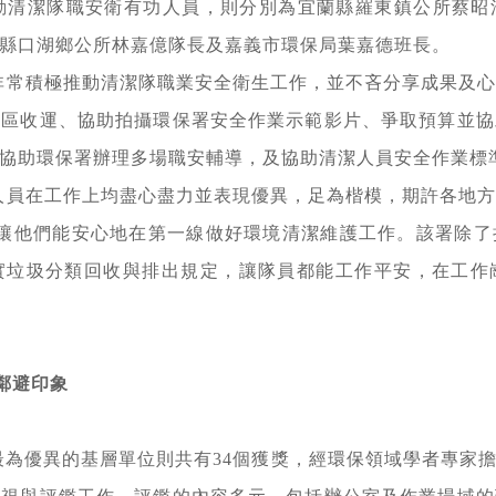
助推動清潔隊職安衛有功人員，則分別為宜蘭縣羅東鎮公所蔡
縣口湖鄉公所林嘉億隊長及嘉義市環保局葉嘉德班長。
非常積極推動清潔隊職業安全衛生工作，並不吝分享成果及
專區收運、協助拍攝環保署安全作業示範影片、爭取預算並協
協助環保署辦理多場職安輔導，及協助清潔人員安全作業標
人員在工作上均盡心盡力並表現優異，足為楷模，期許各地
，讓他們能安心地在第一線做好環境清潔維護工作。該署除了
實垃圾分類回收與排出規定，讓隊員都能工作平安，在工作
鄰避印象
最為優異的基層單位則共有34個獲獎，經環保領域學者專家