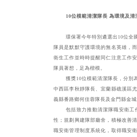
10
位模範清潔隊長
為環境及清
環保署今年特別遴選出10位
隊員是默默守護環境的無名英雄，
衛生工作並時時提醒同仁注意工作
隊員著想，足為楷模。
獲獎10位模範清潔隊長，分
中西區李秋靜隊長、宜蘭縣礁溪區
義縣番路鄉何佳蓉隊長及金門縣金城
包括致力推動清潔隊職安衛工
性；規劃興建隊部廳舍，積極改善
職安衛管理制度系統化，取得職安