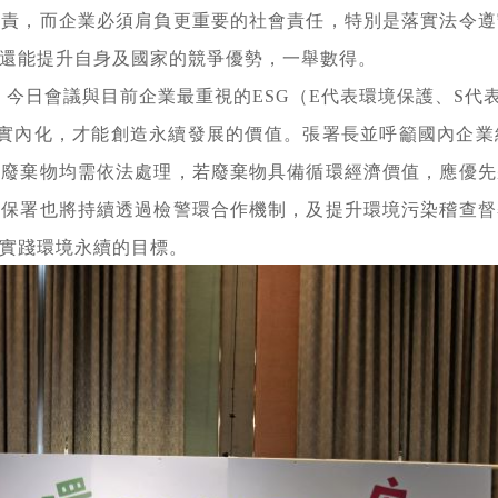
有責，而企業必須肩負更重要的社會責任，特別是落實法令遵
還能提升自身及國家的競爭優勢，一舉數得。
，今日會議與目前企業最重視的
ESG（E代表環境保護、S
值確實內化，才能創造永續發展的價值。張署長並呼籲國內企
及廢棄物均需依法處理，若廢棄物具備循環經濟價值，應優先
環保署也將持續透過檢警環合作機制，及提升環境污染稽查督
實踐環境永續的目標。