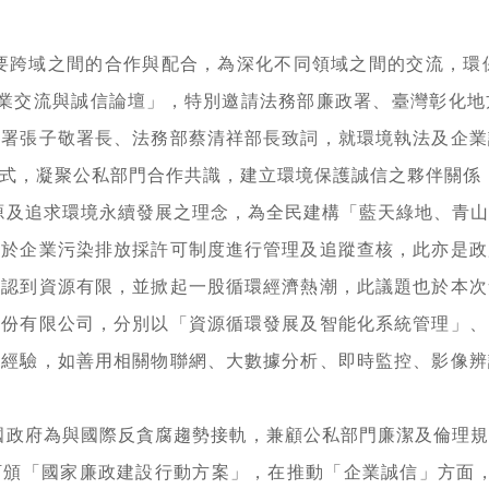
跨域之間的合作與配合，為深化不同領域之間的交流，環保署
─企業交流與誠信論壇」，特別邀請法務部廉政署、臺灣彰化
保署張子敬署長、法務部蔡清祥部長致詞，就環境執法及企業
式，凝聚公私部門合作共識，建立環境保護誠信之夥伴關係
源及追求環境永續發展之理念，為全民建構「藍天綠地、青
對於企業污染排放採許可制度進行管理及追蹤查核，此亦是政
體認到資源有限，並掀起一股循環經濟熱潮，此議題也於本次
股份有限公司，分別以「資源循環發展及智能化系統管理」、
之經驗，如善用相關物聯網、大數據分析、即時監控、影像辨
國政府為與國際反貪腐趨勢接軌，兼顧公私部門廉潔及倫理
訂頒「國家廉政建設行動方案」，在推動「企業誠信」方面，